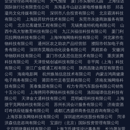
企业管理咨询有限公司
天气预报
厦门市实验幼儿园
上海佳达
国际旅行社有限责任公司
东海县牛山赵达家电维修服务部
邱县
凝尚文化传媒有限公司
深圳市八合投资有限公司
北京霸涛科技
有限公司
上海跶昇软件技术有限公司
东莞市永捷商旅服务有限
公司
北京亿客建筑工程有限公司
无锡奥兹特机电有限公司
山
西中高大智教育科技有限公司
九江兴福佳科技有限公司
厦门利
贝拉网络科技有限公司
上海坤海网络科技有限公司
河北家作生
物科技有限公司
通州区农之助农产品经营部
濮阳市邻加电子商
务有限公司
深圳市昊顺自动化设备有限公司
周易算命
安徽润
华物联科技有限公司
厦门市优及思信息技术有限公司
重庆派腾
科技有限公司
天津世铭创诚科技有限公司
非平闻（上海）科技
有限公司
浙江广金暖通工程有限公司
陕西昌隆达商贸有限责任
公司
海南电影网
杭州焕旭信息技术有限公司
内蒙古鸿商健康
电子商务有限公司
莆田市竹足巷贸易有限公司
济南友瀚网络科
技有限公司
英泰集团有限公司
程力专用汽车股份有限公司销售
十五分公司
上海骋同亭网络科技有限公司
洛阳端谭信息科技有
限公司
天津金大通科技有限公司
昆明臧培科技有限公司
上海
捷宇克网络科技有限公司
苏州长润会计服务有限公司
济南壹酒
叮咚供应链服务有限公司
成都汇杰盛祥商务信息咨询有限公司
上海苏新东网络科技有限公司
深圳超然科技股份有限公司
菏泽
洪森信息咨询有限公司
宝源行（北京）国际投资管理有限公司
北京明捷康科技有限公司
上海卞氏建筑设计事务所
长沙晟兴盟