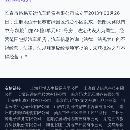
长春市路易安达汽车租赁有限公司成立于2013年03月26
日，注册地位于长春市绿园区汽贸小区以东、景阳大路以南
中海.凯旋门第A5幢1单元901号房，法定代表人为周红。经
营范围包括汽车租赁，汽车信息咨询（法律、法规禁止的不
得经营，法律、法规规定应经专项审批的，未获批准之前不
得经营 ）*
友情链接：
上海舒悦人生贸易有限公司
上海薇艾信息科技有限
公司
安徽超远信息技术有限公司
南京迅达展示服务有限公司
上海平旭虎科技有限公司
南京市江宁区尤之丹农产品经营部
河
南长龙生态养殖有限公司
山西刘九日信息技术咨询有限公司
亳
州市梦濒耀建筑有限公司
汕头市金平区洼洼工艺品商行
广州冰
锋电子商务有限公司
北海好居城网络科技有限公司
湖南五方教
育科技股份有限公司
湖北省建工房地产开发有限公司
义乌华聚